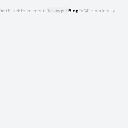
Find Match
Tournaments
Rankings
Blog
FAQ
Partner Inquiry