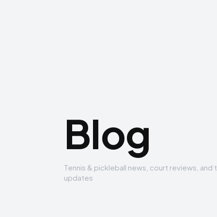
Blog
Tennis & pickleball news, court reviews, and
updates