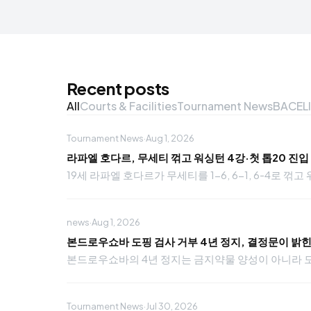
Recent posts
All
Courts & Facilities
Tournament News
BACELI
Tournament News
·
Aug 1, 2026
라파엘 호다르, 무세티 꺾고 워싱턴 4강·첫 톱20 진입
19세 라파엘 호다르가 무세티를 1-6, 6-1, 6-4로
news
·
Aug 1, 2026
본드로우쇼바 도핑 검사 거부 4년 정지, 결정문이 밝힌
본드로우쇼바의 4년 정지는 금지약물 양성이 아니라 도
Tournament News
·
Jul 30, 2026