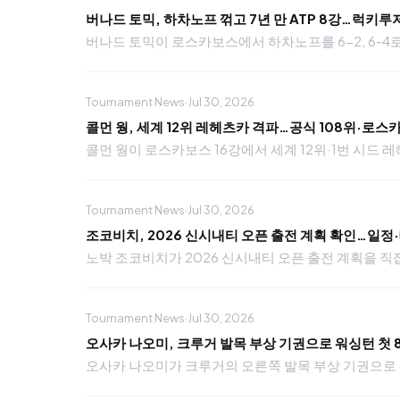
버나드 토믹, 하차노프 꺾고 7년 만 ATP 8강…럭키루
버나드 토믹이 로스카보스에서 하차노프를 6-2, 6-4로 
Tournament News
·
Jul 30, 2026
콜먼 웡, 세계 12위 레헤츠카 격파…공식 108위·로스
콜먼 웡이 로스카보스 16강에서 세계 12위·1번 시드 레헤츠
Tournament News
·
Jul 30, 2026
조코비치, 2026 신시내티 오픈 출전 계획 확인…일정
노박 조코비치가 2026 신시내티 오픈 출전 계획을 직접 
Tournament News
·
Jul 30, 2026
오사카 나오미, 크루거 발목 부상 기권으로 워싱턴 첫
오사카 나오미가 크루거의 오른쪽 발목 부상 기권으로 워