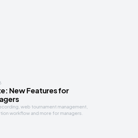
6
te: New Features for
agers
 recording, web tournament management,
tion workflow and more for managers.