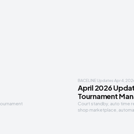
BACELINE Updates
·
Apr 4, 202
April 2026 Upda
Tournament Man
 tournament
Court standby, auto time
shop marketplace, automa